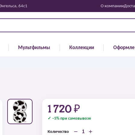
 Энгельса, 64с1
О компании
Доста
Мультфильмы
Коллекции
Оформле
1 720 ₽
✓ −5% при самовывозе
−
+
Количество