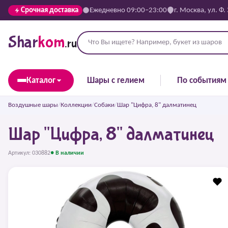
Срочная доставка
Ежедневно 09:00–23:00
г. Москва, ул. Ф.
Shar
kom
.ru
Каталог
Шары с гелием
По событиям
Воздушные шары
/
Коллекции
/
Собаки
/
Шар "Цифра, 8" далматинец
Шар "Цифра, 8" далматинец
Артикул: 030882
● В наличии