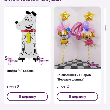
Х
64
Цифра "1" Собака
Композиция из шаров
"Веселые щенята"
1 720 ₽
7 920 ₽
1
В корзину
В корзину