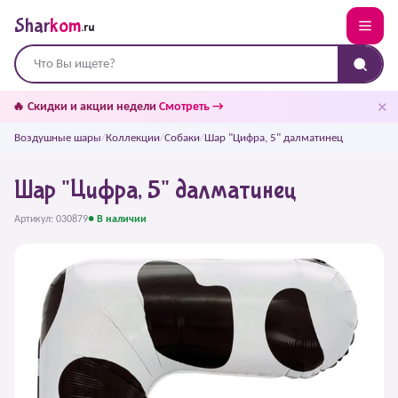
Shar
kom
.ru
✕
🔥 Скидки и акции недели
Смотреть →
Воздушные шары
/
Коллекции
/
Собаки
/
Шар "Цифра, 5" далматинец
Шар "Цифра, 5" далматинец
Артикул: 030879
● В наличии