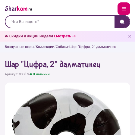
Shar
kom
.ru
✕
🔥 Скидки и акции недели
Смотреть →
Воздушные шары
/
Коллекции
/
Собаки
/
Шар "Цифра, 2" далматинец
Шар "Цифра, 2" далматинец
Артикул: 030876
● В наличии