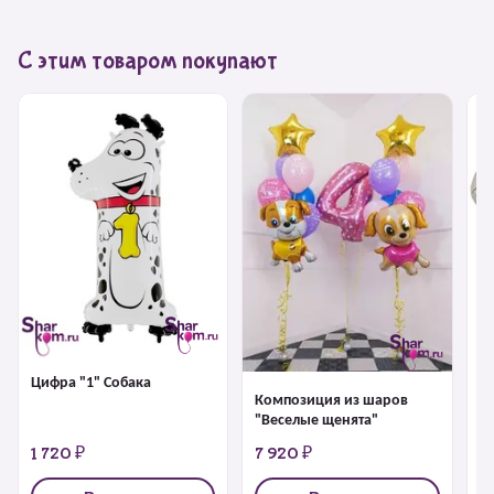
С этим товаром покупают
Х
64
Цифра "1" Собака
Композиция из шаров
"Веселые щенята"
1 720 ₽
7 920 ₽
1