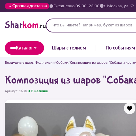
Срочная доставка
Ежедневно 09:00–23:00
г. Москва, ул. Ф.
Shar
kom
.ru
Каталог
Шары с гелием
По событиям
Воздушные шары
/
Коллекции
/
Собаки
/
Композиция из шаров "Собака и косто
Композиция из шаров "Собака
Артикул: 16010
● В наличии