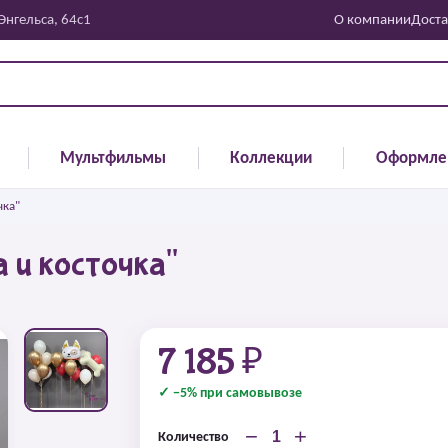
 Энгельса, 64с1
О компании
Доста
Мультфильмы
Коллекции
Оформле
чка"
 и косточка"
7 185 ₽
✓ −5% при самовывозе
−
+
Количество