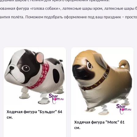
здушных шаров с гелием для яркого оформления праздника.
рованная фигура «голова собаки», латексные шары хром, латексные шары б
арантия полёта. Поможем подобрать оформление под ваш праздник – просто
Ходячая фигура "Бульдог" 64
см.
Ходячая фигура "Мопс" 61
см.