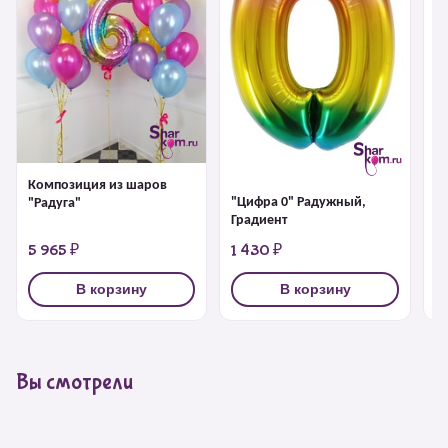
Композиция из шаров
"Цифра 0" Радужный,
"
"Радуга"
Градиент
Г
5 965 ₽
1 430 ₽
1
В корзину
В корзину
Вы смотрели