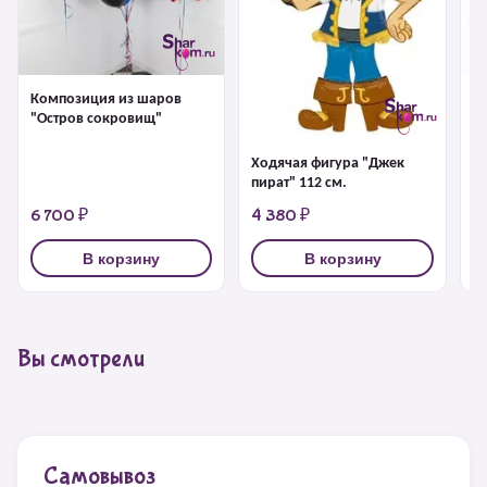
Композиция из шаров
Ф
"Остров сокровищ"
к
Ходячая фигура "Джек
пират" 112 см.
6 700 ₽
4 380 ₽
1
В корзину
В корзину
Вы смотрели
Самовывоз