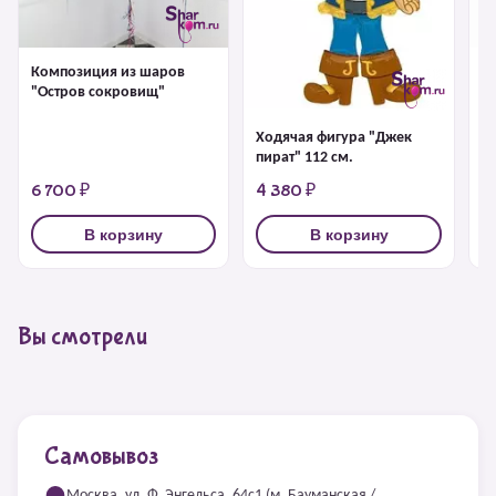
Композиция из шаров
Ф
"Остров сокровищ"
к
Ходячая фигура "Джек
пират" 112 см.
6 700 ₽
4 380 ₽
1
В корзину
В корзину
Вы смотрели
Самовывоз
Москва, ул. Ф. Энгельса, 64с1 (м. Бауманская /