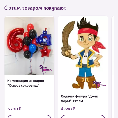
С этим товаром покупают
Композиция из шаров
Ф
"Остров сокровищ"
к
Ходячая фигура "Джек
пират" 112 см.
6 700 ₽
4 380 ₽
1