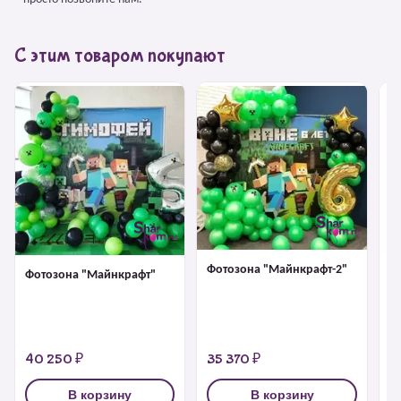
С этим товаром покупают
Фотозона "Майнкрафт-2"
Фотозона "Майнкрафт"
Би
Ра
40 250 ₽
35 370 ₽
6
В корзину
В корзину