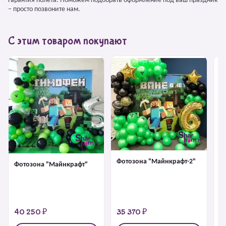
Гарантия полёта. Поможем подобрать оформление под ваш праздник
– просто позвоните нам.
С этим товаром покупают
Фотозона "Майнкрафт-2"
Фотозона "Майнкрафт"
Би
Ра
40 250 ₽
35 370 ₽
6