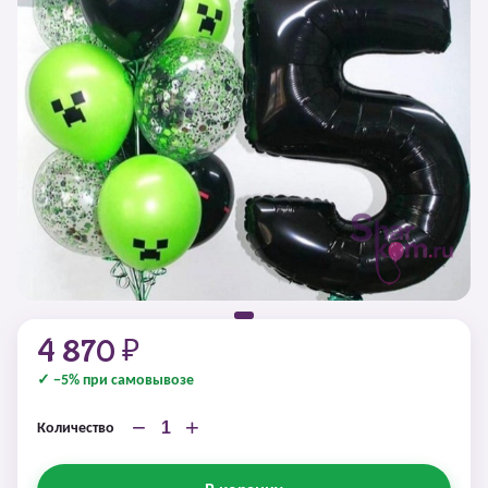
4 870 ₽
✓ −5% при самовывозе
−
+
Количество