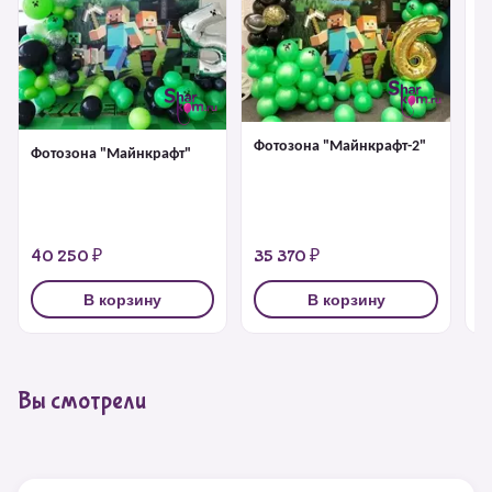
Фотозона "Майнкрафт-2"
Фотозона "Майнкрафт"
Би
Ра
40 250 ₽
35 370 ₽
6
В корзину
В корзину
Вы смотрели