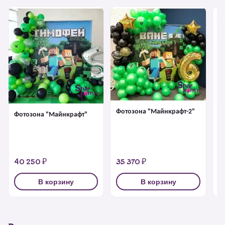
Фотозона "Майнкрафт-2"
Фотозона "Майнкрафт"
Би
Ра
40 250 ₽
35 370 ₽
6
В корзину
В корзину