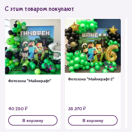
С этим товаром покупают
Фотозона "Майнкрафт-2"
Фотозона "Майнкрафт"
Би
Ра
40 250 ₽
35 370 ₽
6
В корзину
В корзину