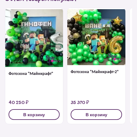
Фотозона "Майнкрафт-2"
Фотозона "Майнкрафт"
Би
Ра
40 250 ₽
35 370 ₽
6
В корзину
В корзину