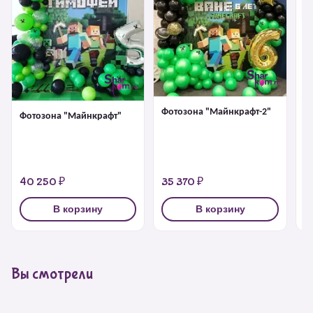
Фотозона "Майнкрафт-2"
Фотозона "Майнкрафт"
Би
Ра
40 250 ₽
35 370 ₽
6
В корзину
В корзину
Вы смотрели