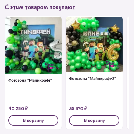
С этим товаром покупают
Фотозона "Майнкрафт-2"
Фотозона "Майнкрафт"
Би
Ра
40 250 ₽
35 370 ₽
6
В корзину
В корзину