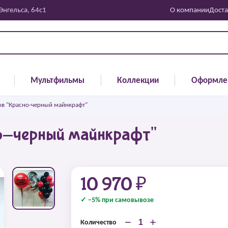
 Энгельса, 64с1
О компании
Доста
Мультфильмы
Коллекции
Оформле
в "Красно-черный майнкрафт"
о-черный майнкрафт"
10 970 ₽
✓ −5% при самовывозе
−
+
Количество