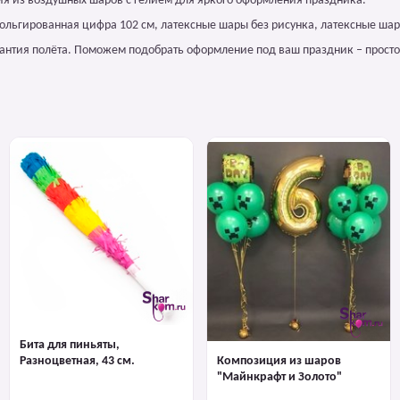
я из воздушных шаров с гелием для яркого оформления праздника.
фольгированная цифра 102 см, латексные шары без рисунка, латексные шар
арантия полёта. Поможем подобрать оформление под ваш праздник – просто
Бита для пиньяты,
Разноцветная, 43 см.
Композиция из шаров
"Майнкрафт и Золото"