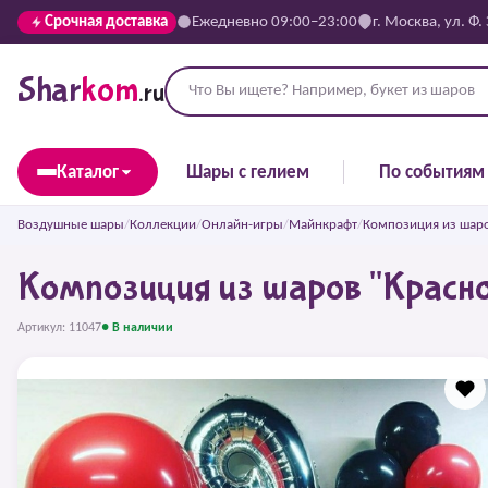
Срочная доставка
Ежедневно 09:00–23:00
г. Москва, ул. Ф.
Shar
kom
.ru
Каталог
Шары с гелием
По событиям
Воздушные шары
/
Коллекции
/
Онлайн-игры
/
Майнкрафт
/
Композиция из шаро
Композиция из шаров "Красн
Артикул: 11047
● В наличии