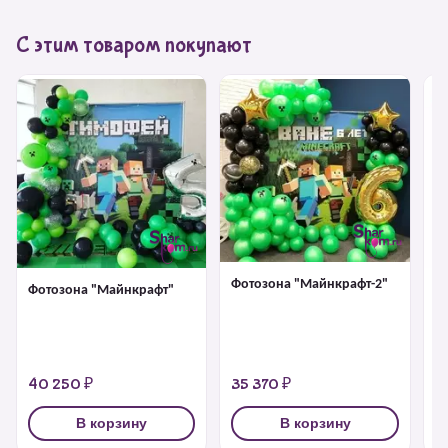
С этим товаром покупают
Фотозона "Майнкрафт-2"
Фотозона "Майнкрафт"
Би
Ра
40 250 ₽
35 370 ₽
6
В корзину
В корзину