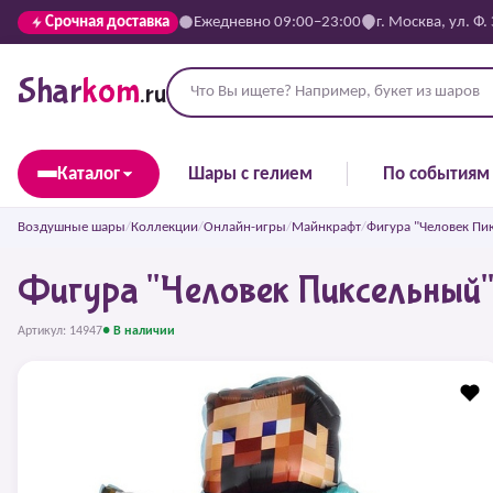
Срочная доставка
Ежедневно 09:00–23:00
г. Москва, ул. Ф.
Shar
kom
.ru
Каталог
Шары с гелием
По событиям
Воздушные шары
/
Коллекции
/
Онлайн-игры
/
Майнкрафт
/
Фигура "Человек Пи
Фигура "Человек Пиксельный
Артикул: 14947
● В наличии