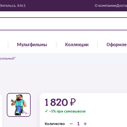
 Энгельса, 64с1
О компании
Доста
Мультфильмы
Коллекции
Оформле
ксельный"
"
1 820 ₽
✓ −5% при самовывозе
−
+
Количество