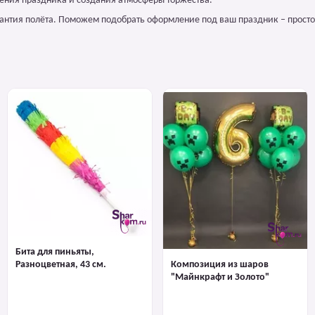
ения праздника и создания атмосферы торжества.
арантия полёта. Поможем подобрать оформление под ваш праздник – просто
Бита для пиньяты,
Разноцветная, 43 см.
Композиция из шаров
"Майнкрафт и Золото"