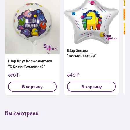
Шар Звезда
Г
"Космонавтики".
"
Шар Круг Космонавтики
Р
"С Днем Рождения!"
670 ₽
640 ₽
4
В корзину
В корзину
Вы смотрели