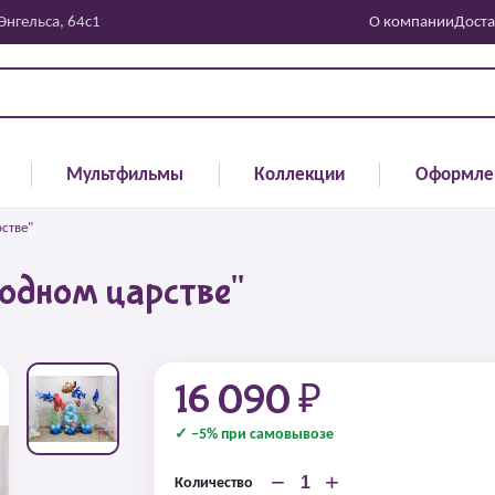
 Энгельса, 64с1
О компании
Доста
Мультфильмы
Коллекции
Оформле
стве"
одном царстве"
16 090 ₽
✓ −5% при самовывозе
−
+
Количество