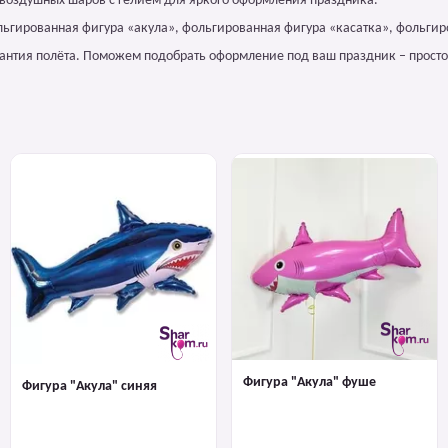
 воздушных шаров с гелием для яркого оформления праздника.
ольгированная фигура «акула», фольгированная фигура «касатка», фольгир
арантия полёта. Поможем подобрать оформление под ваш праздник – просто
Фигура "Акула" фуше
Фигура "Акула" синяя