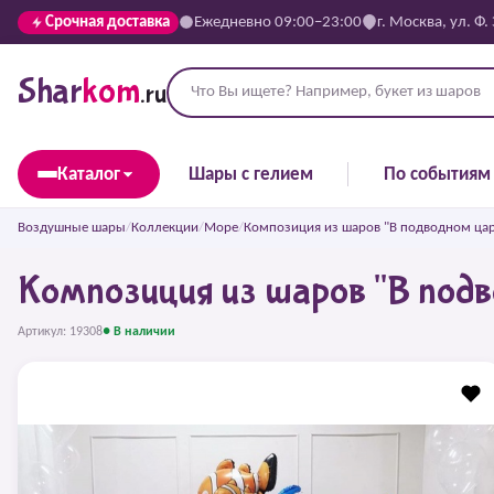
Срочная доставка
Ежедневно 09:00–23:00
г. Москва, ул. Ф.
Shar
kom
.ru
Каталог
Шары с гелием
По событиям
Воздушные шары
/
Коллекции
/
Море
/
Композиция из шаров "В подводном цар
Композиция из шаров "В подв
Артикул: 19308
● В наличии