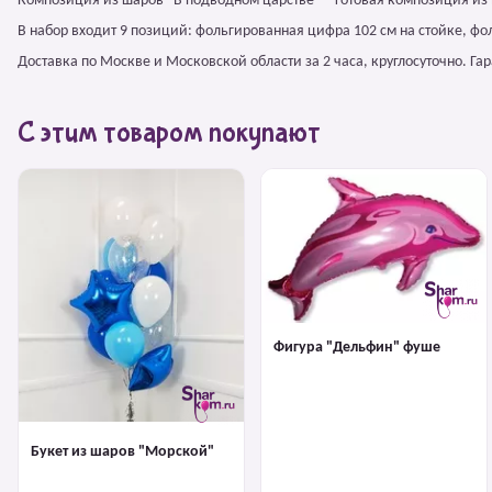
Композиция из шаров "В подводном царстве" – готовая композиция из
В набор входит 9 позиций: фольгированная цифра 102 см на стойке, ф
Доставка по Москве и Московской области за 2 часа, круглосуточно. Г
С этим товаром покупают
Фигура "Дельфин" фуше
Букет из шаров "Морской"