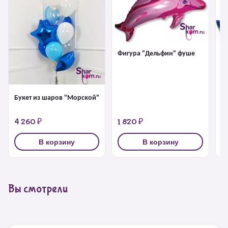
Фигура "Дельфин" фуше
Ф
Букет из шаров "Морской"
4 260 ₽
1 820 ₽
1
В корзину
В корзину
Вы смотрели