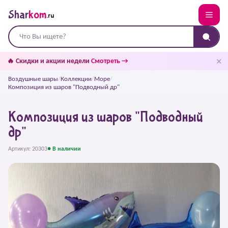
Shar
kom
.ru
✕
🔥 Скидки и акции недели
Смотреть →
Воздушные шары
/
Коллекции
/
Море
/
Композиция из шаров "Подводный др"
Композиция из шаров "Подводный
др"
Артикул: 20303
● В наличии