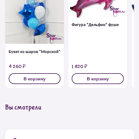
Фигура "Дельфин" фуше
Ф
Букет из шаров "Морской"
4 260 ₽
1 820 ₽
1
В корзину
В корзину
Вы смотрели