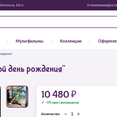
 Энгельса, 64с1
О компании
Доста
Мультфильмы
Коллекции
Оформле
ождения"
й день рождения"
10 480 ₽
✓ −5% при самовывозе
−
+
Количество