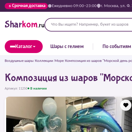
Срочная доставка
Ежедневно 09:00–23:00
г. Москва, ул. Ф.
Shar
kom
.ru
Каталог
Шары с гелием
По событиям
Воздушные шары
/
Коллекции
/
Море
/
Композиция из шаров "Морской день р
Композиция из шаров "Морско
Артикул: 11250
● В наличии