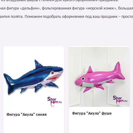
 из воздушных шаров с гелием для яркого оформления праздника.
нная фигура «дельфин», фольгированная фигура «морской конек», большая
арантия полёта. Поможем подобрать оформление под ваш праздник – просто
Фигура "Акула" фуше
Фигура "Акула" синяя