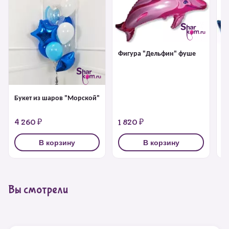
Фигура "Дельфин" фуше
Ф
Букет из шаров "Морской"
4 260 ₽
1 820 ₽
1
В корзину
В корзину
Вы смотрели