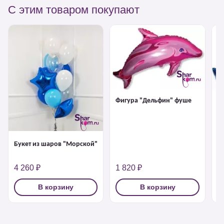
С этим товаром покупают
Фигура "Дельфин" фуше
Ф
Букет из шаров "Морской"
4 260 ₽
1 820 ₽
1
В корзину
В корзину