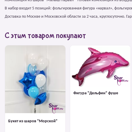
Композиция из шаров "Малыш Нарвал – готовая композиция из воздуш
В набор входит 5 позиций: фольгированная фигура «нарвал», фольгиро
Доставка по Москве и Московской области за 2 часа, круглосуточно. Г
С этим товаром покупают
Фигура "Дельфин" фуше
Букет из шаров "Морской"