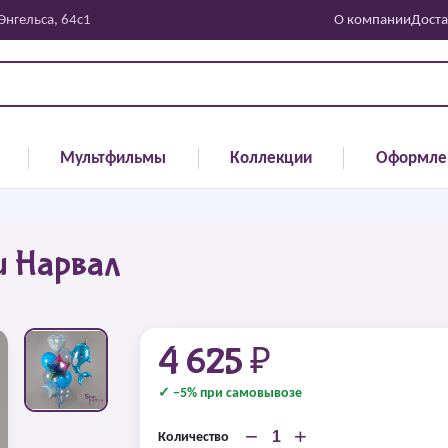
 Энгельса, 64с1
О компании
Доста
Мультфильмы
Коллекции
Оформле
ш Нарвал
4 625 ₽
✓ −5% при самовывозе
−
+
Количество