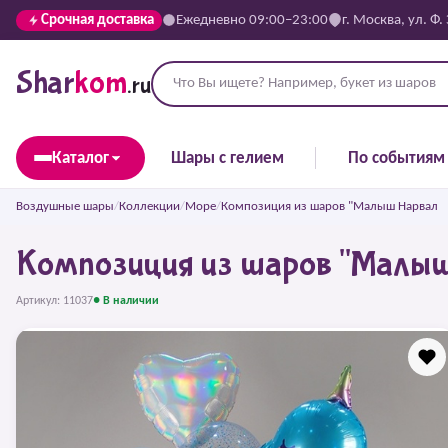
Срочная доставка
Ежедневно 09:00–23:00
г. Москва, ул. Ф.
Shar
kom
.ru
Каталог
Шары с гелием
По событиям
Воздушные шары
/
Коллекции
/
Море
/
Композиция из шаров "Малыш Нарвал
Композиция из шаров "Малы
Артикул: 11037
● В наличии