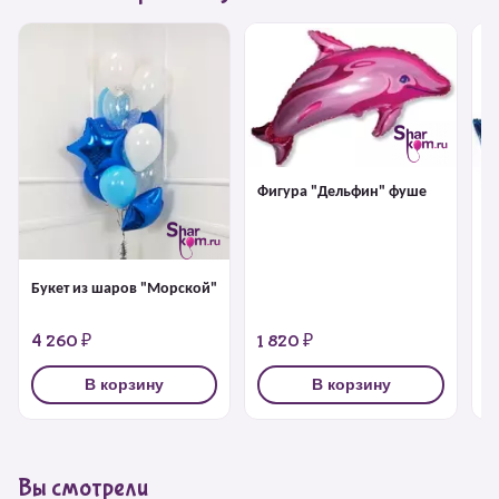
Фигура "Дельфин" фуше
Ф
Букет из шаров "Морской"
4 260 ₽
1 820 ₽
1
В корзину
В корзину
Вы смотрели