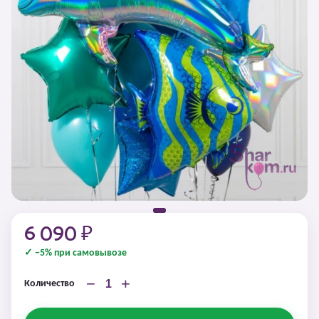
6 090 ₽
✓ −5% при самовывозе
−
+
Количество