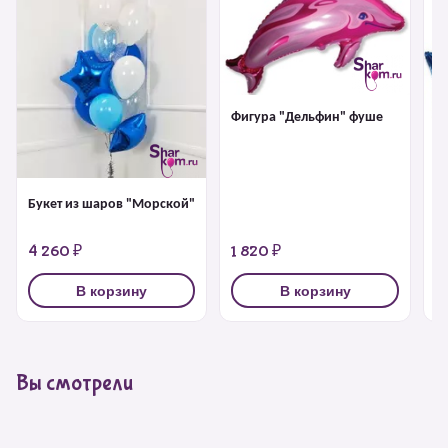
Фигура "Дельфин" фуше
Ф
Букет из шаров "Морской"
4 260 ₽
1 820 ₽
1
В корзину
В корзину
Вы смотрели