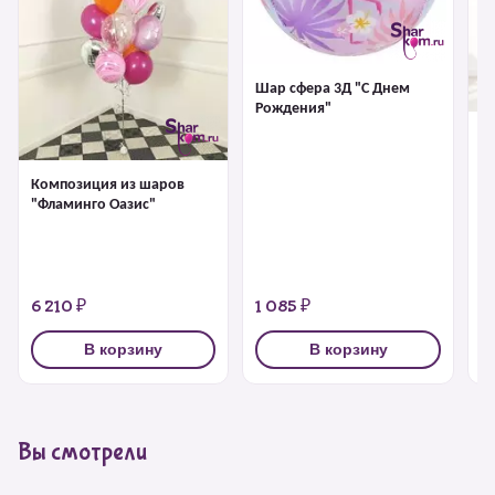
Шар сфера 3Д "С Днем
Рождения"
К
"
Композиция из шаров
"Фламинго Оазис"
6 210 ₽
1 085 ₽
6
В корзину
В корзину
Вы смотрели