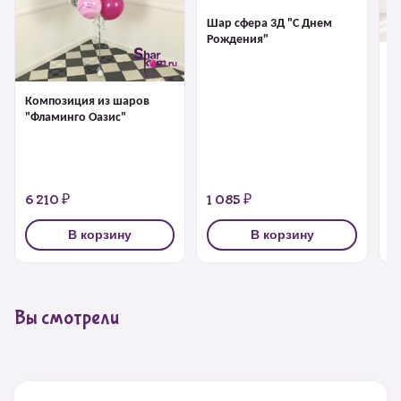
Шар сфера 3Д "С Днем
Рождения"
К
"
Композиция из шаров
"Фламинго Оазис"
6 210 ₽
1 085 ₽
6
В корзину
В корзину
Вы смотрели