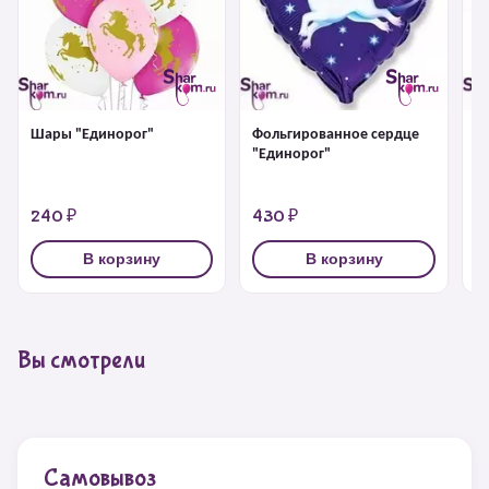
Шары "Единорог"
Фольгированное сердце
Ф
"Единорог"
"
240 ₽
430 ₽
4
В корзину
В корзину
Вы смотрели
Самовывоз