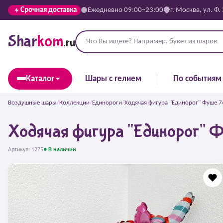
Срочная доставка
Ежедневно 09:00–23:00
г. Москва, ул. Ф.
Shar
kom
.ru
Каталог
Шары с гелием
По событиям
Воздушные шары
/
Коллекции
/
Единороги
/
Ходячая фигура "Единорог" Фуше 7
Ходячая фигура "Единорог" 
Артикул: 1275
● В наличии