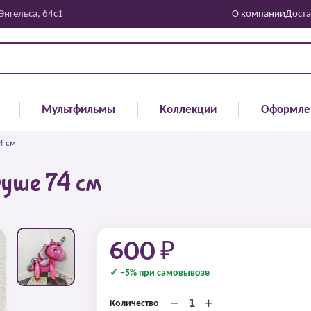
 Энгельса, 64с1
О компании
Доста
Мультфильмы
Коллекции
Оформле
4 см
Фуше 74 см
600 ₽
✓ −5% при самовывозе
−
+
Количество