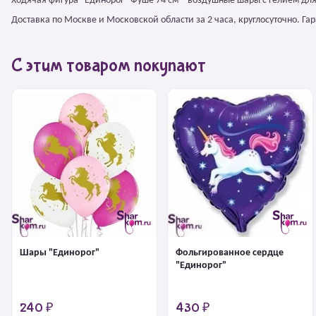
Ходячая фигура "Единорог" Фуше 74 см – воздушные шары с гелием дл
Доставка по Москве и Московской области за 2 часа, круглосуточно. Г
С этим товаром покупают
Шары "Единорог"
Фольгированное сердце
"Единорог"
240 ₽
430 ₽