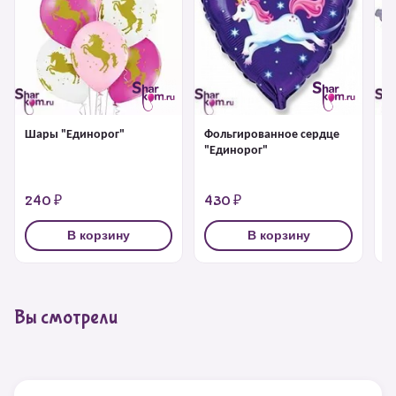
Шары "Единорог"
Фольгированное сердце
Ф
"Единорог"
"
240 ₽
430 ₽
4
В корзину
В корзину
Вы смотрели