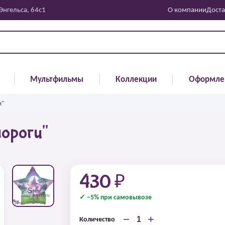
 Энгельса, 64с1
О компании
Доста
Мультфильмы
Коллекции
Оформле
и"
ороги"
430 ₽
✓ −5% при самовывозе
−
+
Количество