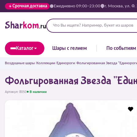
Срочная доставка
Ежедневно 09:00–23:00
г. Москва, ул. Ф.
Shar
kom
.ru
Каталог
Шары с гелием
По событиям
Воздушные шары
/
Коллекции
/
Единороги
/
Фольгированная Звезда "Единорог
Фольгированная Звезда "Един
Артикул: 8050
● В наличии