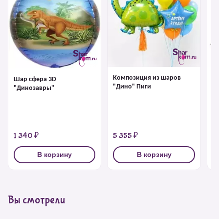
Композиция из шаров
Х
Шар сфера 3D
"Дино" Пиги
"
"Динозавры"
с
1 340 ₽
5 355 ₽
1
В корзину
В корзину
Вы смотрели