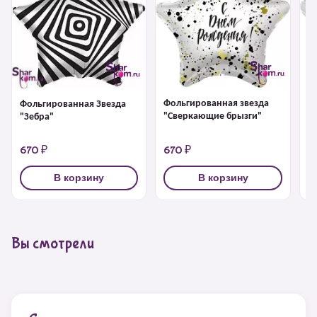
Фольгированная звезда
Ф
Фольгированная Звезда
"Сверкающие брызги"
д
"Зебра"
к
670 ₽
670 ₽
6
В корзину
В корзину
Вы смотрели