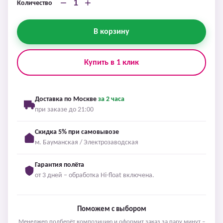
−
+
Количество
В корзину
Купить в 1 клик
Доставка по Москве
за 2 часа
при заказе до 21:00
Скидка 5% при самовывозе
м. Бауманская / Электрозаводская
Гарантия полёта
от 3 дней – обработка Hi-float включена.
Поможем с выбором
Менеджер подберёт композицию и оформит заказ за пару минут –