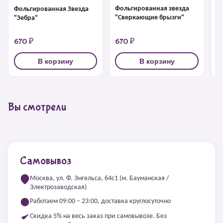
Фольгированная звезда
Ф
Фольгированная Звезда
"Сверкающие брызги"
д
"Зебра"
к
670 ₽
670 ₽
6
В корзину
В корзину
Вы смотрели
Самовывоз
Москва, ул. Ф. Энгельса, 64с1 (м. Бауманская /
Электрозаводская)
Работаем 09:00 – 23:00, доставка круглосуточно
Скидка 5% на весь заказ при самовывозе. Без