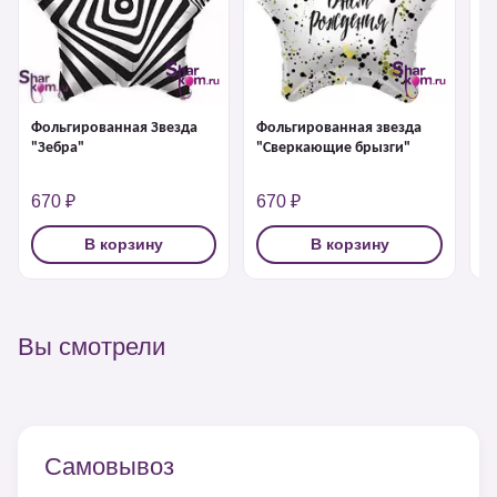
Фольгированная звезда
Ф
Фольгированная Звезда
"Сверкающие брызги"
д
"Зебра"
к
670 ₽
670 ₽
6
В корзину
В корзину
Вы смотрели
Самовывоз