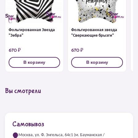
Фольгированная звезда
Ф
Фольгированная Звезда
"Сверкающие брызги"
д
"Зебра"
к
670 ₽
670 ₽
6
В корзину
В корзину
Вы смотрели
Самовывоз
Москва, ул. Ф. Энгельса, 64с1 (м. Бауманская /