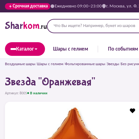
Срочная доставка
Ежедневно 09:00–23:00
г. Москва, ул. Ф.
Shar
kom
.ru
Каталог
Шары с гелием
По событиям
Воздушные шары
/
Шары с гелием
/
Фольгированные шары
/
Звезды
/
Без рисун
Звезда "Оранжевая"
Артикул: 8005
● В наличии