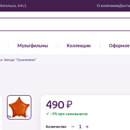
 Энгельса, 64с1
О компании
Доста
Мультфильмы
Коллекции
Оформле
ка
/
Звезда "Оранжевая"
490 ₽
✓ −5% при самовывозе
−
+
Количество