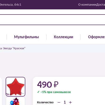
 Энгельса, 64с1
О компании
Доста
Мультфильмы
Коллекции
Оформле
ка
/
Звезда "Красная"
490 ₽
✓ −5% при самовывозе
−
+
Количество