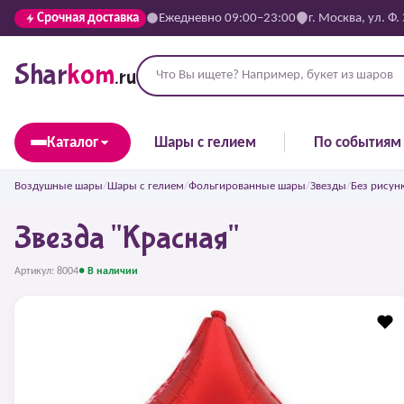
Срочная доставка
Ежедневно 09:00–23:00
г. Москва, ул. Ф.
Shar
kom
.ru
Каталог
Шары с гелием
По событиям
Воздушные шары
/
Шары с гелием
/
Фольгированные шары
/
Звезды
/
Без рисун
Звезда "Красная"
Артикул: 8004
● В наличии