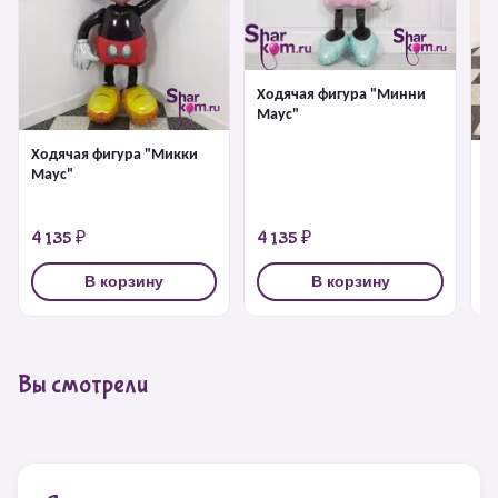
Ходячая фигура "Минни
Маус"
Ходячая фигура "Микки
Х
Маус"
па
4 135 ₽
4 135 ₽
4
В корзину
В корзину
Вы смотрели