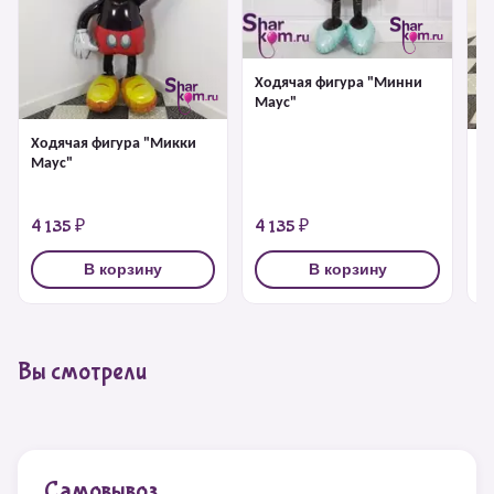
Ходячая фигура "Минни
Маус"
Ходячая фигура "Микки
Х
Маус"
па
4 135 ₽
4 135 ₽
4
В корзину
В корзину
Вы смотрели
Самовывоз