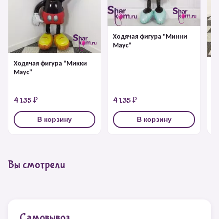
Ходячая фигура "Минни
Маус"
Ходячая фигура "Микки
Х
Маус"
па
4 135 ₽
4 135 ₽
4
В корзину
В корзину
Вы смотрели
Самовывоз