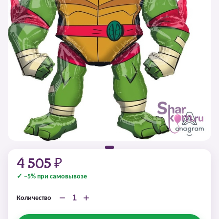
4 505 ₽
✓ −5% при самовывозе
−
+
Количество