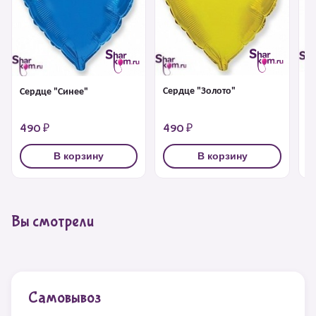
С
Сердце "Золото"
Сердце "Синее"
490 ₽
490 ₽
4
В корзину
В корзину
Вы смотрели
Самовывоз