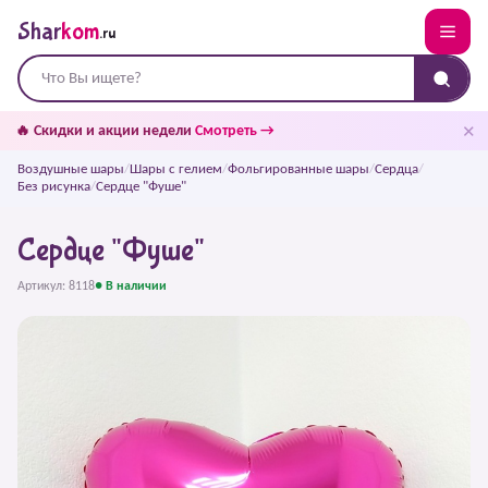
Shar
kom
.ru
✕
🔥 Скидки и акции недели
Смотреть →
Воздушные шары
/
Шары с гелием
/
Фольгированные шары
/
Сердца
/
Без рисунка
/
Сердце "Фуше"
Сердце "Фуше"
Артикул: 8118
● В наличии