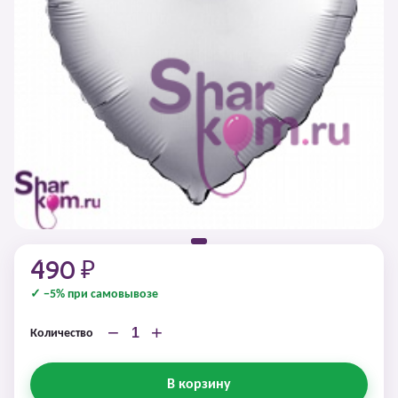
490 ₽
✓ −5% при самовывозе
−
+
Количество
В корзину