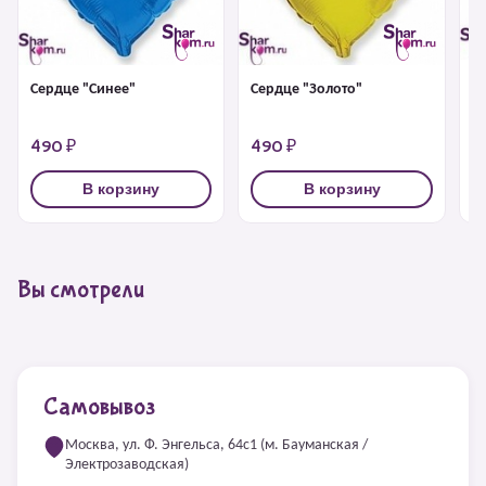
С
Сердце "Золото"
Сердце "Синее"
490 ₽
490 ₽
4
В корзину
В корзину
Вы смотрели
Самовывоз
Москва, ул. Ф. Энгельса, 64с1 (м. Бауманская /
Электрозаводская)