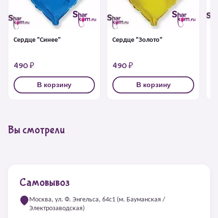
С
Сердце "Золото"
Сердце "Синее"
490 ₽
490 ₽
4
В корзину
В корзину
Вы смотрели
Самовывоз
Москва, ул. Ф. Энгельса, 64с1 (м. Бауманская /
Электрозаводская)